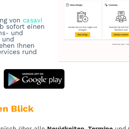
ung von
casavi
b sofort einen
ns- und
t und
ehen Ihnen
rvices rund
en Blick
onisch über alle
Neuigkeiten, Termine
und